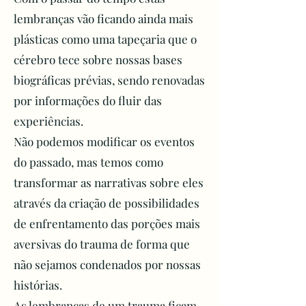
evitados se tivessem acesso ao 
lembranças vão ficando ainda mais
tratamento e informações de 
plásticas como uma tapeçaria que o
qualidade.

cérebro tece sobre nossas bases
biográficas prévias, sendo renovadas
Sinais de alerta

por informações do fluir das
Mudanças no Comportamento:

– Afastar-se dos entes queridos 
experiências.
e das atividades prazerosas.

Não podemos modificar os eventos
– Desleixo consigo próprio.

do passado, mas temos como
– Usar excessivamente drogas, 
transformar as narrativas sobre eles
incluindo álcool e/ou se 
através da criação de possibilidades
envolver em situações perigosas 
de enfrentamento das porções mais
que o coloque em risco.

aversivas do trauma de forma que
não sejamos condenados por nossas
Sentimentos:

histórias.
– Expressar ser um peso para os 
outros.

As lembranças de um trauma ficam