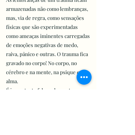
– Demonstração de falta de 
armazenadas não como lembranças,
autoestima.

mas, via de regra, como sensações
–Mudanças bruscas de humor 
físicas que são experimentadas
sem justificativas.

como ameaças iminentes carregadas
– Tecer comentários pessimistas 
de emoções negativas de medo,
exagerados.

raiva, pânico e outras. O trauma fica
Mudanças físicas:

gravado no corpo! No corpo, no
–Problemas de insônia ou 
cérebro e na mente, na psique e na
dormir demais.

–Alterações de apetite com 
alma.
perda ou ganho significativo de 
É importante falar sobre esta
peso.

história de forma que se possa criar
– Reclamar de cansaço 
uma narrativa que seja capaz de ser
constante e sem motivo 
observada, sem qualquer
aparente.

julgamento, deixando de incorporar