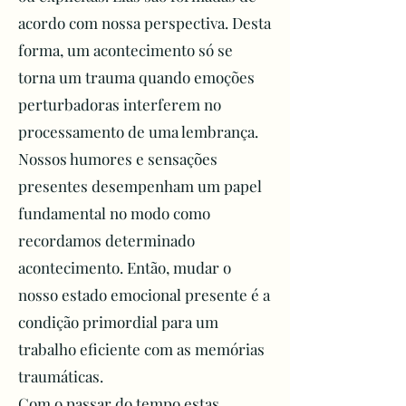
um quando se trata da ligação 
acordo com nossa perspectiva. Desta
com as mortes por suicídio. Mas 
forma, um acontecimento só se
ela não é a única, pois os 
especialistas veem também a 
torna um trauma quando emoções
ligação com transtornos de 
perturbadoras interferem no
humor, como o transtorno 
processamento de uma lembrança.
bipolar. Existe ainda relação com 
Nossos humores e sensações
transtornos psicóticos, de 
presentes desempenham um papel
ansiedade e de personalidade.

fundamental no modo como
recordamos determinado
No Brasil são registrados 
acontecimento. Então, mudar o
aproximadamente 14 mil casos 
nosso estado emocional presente é a
por ano, ou seja, em média 38 
pessoas cometem suicídio por 
condição primordial para um
dia e os índices não param de 
trabalho eficiente com as memórias
aumentar.

traumáticas.
Muitos casos poderiam ser 
Com o passar do tempo estas