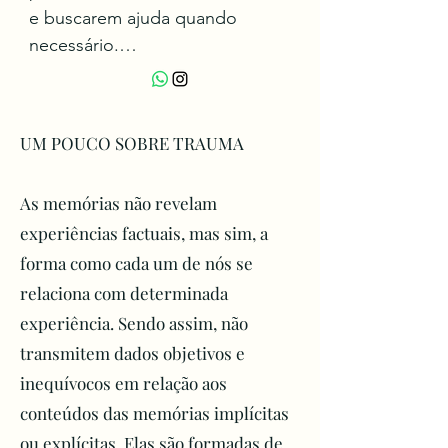
e buscarem ajuda quando 
necessário.

Segundo a Organização Mundial 
da Saúde – OMS, praticamente 
100% dos casos foi cometido 
UM POUCO SOBRE
TRAUMA
por pessoas com doenças 
mentais, principalmente não 
As memórias não revelam
diagnosticadas ou tratadas 
experiências factuais, mas sim, a
incorretamente. O Brasil ocupa 
o 8º lugar entre os países com 
forma como cada um de nós se
os maiores índices de suicídio. A 
relaciona com determinada
Associação Brasileira de 
experiência. Sendo assim, não
Psiquiatria tem uma estimativa 
transmitem dados objetivos e
de que 96,8% dos casos têm 
inequívocos em relação aos
essa relação, sendo que a 
conteúdos das memórias implícitas
depressão é a doença número 
ou explícitas. Elas são formadas de